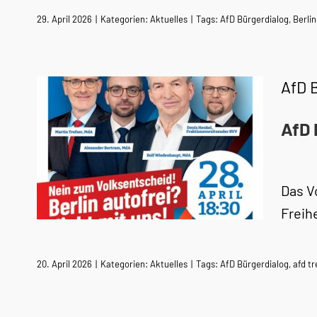
29. April 2026
|
Kategorien:
Aktuelles
|
Tags:
AfD Bürgerdialog
,
Berli
AfD B
AfD 
Das V
Freih
20. April 2026
|
Kategorien:
Aktuelles
|
Tags:
AfD Bürgerdialog
,
afd t