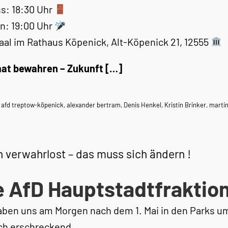
ss: 18:30 Uhr
n: 19:00 Uhr
aal im Rathaus Köpenick, Alt-Köpenick 21, 12555
at bewahren – Zukunft […]
,
afd treptow-köpenick
,
alexander bertram
,
Denis Henkel
,
Kristin Brinker
,
martin
n verwahrlost – das muss sich ändern !
e AfD Hauptstadtfraktio
aben uns am Morgen nach dem 1. Mai in den Parks u
ich erschreckend.