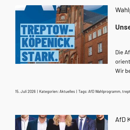
Wahl
Uns
Die A
orien
Wir b
15. Juli 2026
|
Kategorien:
Aktuelles
|
Tags:
AfD Wahlprogramm
,
trep
AfD 