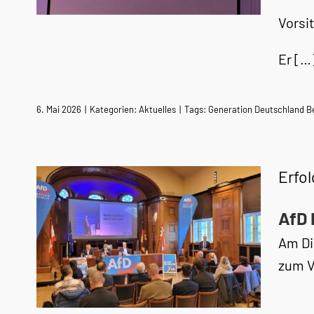
Vorsi
Er […
6. Mai 2026
|
Kategorien:
Aktuelles
|
Tags:
Generation Deutschland Be
Erfo
AfD 
Am Di
zum V