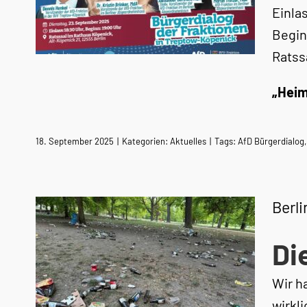
Einla
Begin
Ratss
„Heim
18. September 2025
|
Kategorien:
Aktuelles
|
Tags:
AfD Bürgerdialog
Berli
Di
Wir h
wirkl