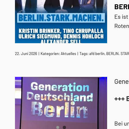
BER
Es is
Roten
22. Juni 2026
|
Kategorien:
Aktuelles
|
Tags:
afd berlin
,
BERLIN. STA
Gene
+++ 
Bei u