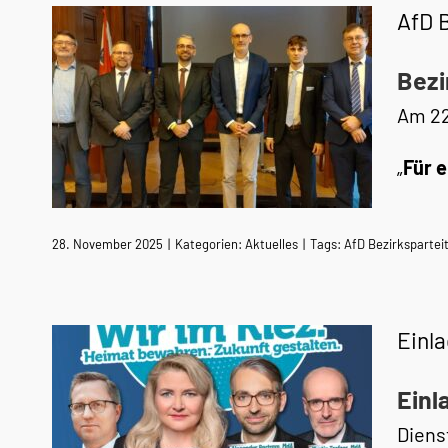
AfD 
Bezi
Am 22
„
Für 
28. November 2025
|
Kategorien:
Aktuelles
|
Tags:
AfD Bezirkspartei
Einl
Einl
Diens