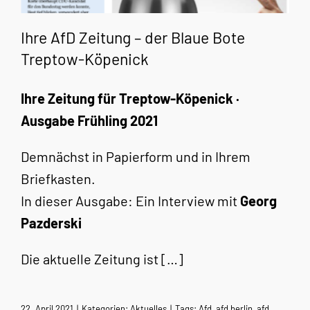
Ihre AfD Zeitung – der Blaue Bote
Treptow-Köpenick
Ihre Zeitung für Treptow-Köpenick ·
Ausgabe Frühling 2021
Demnächst in Papierform und in Ihrem
Briefkasten.
In dieser Ausgabe: Ein Interview mit
Georg
Pazderski
Die aktuelle Zeitung ist […]
22. April 2021
|
Kategorien:
Aktuelles
|
Tags:
Afd
,
afd berlin
,
afd