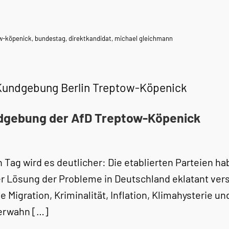
ow-köpenick
,
bundestag
,
direktkandidat
,
michael gleichmann
Kundgebung Berlin Treptow-Köpenick
gebung der AfD Treptow-Köpenick
 Tag wird es deutlicher: Die etablierten Parteien h
er Lösung der Probleme in Deutschland eklatant ver
le Migration, Kriminalität, Inflation, Klimahysterie un
erwahn […]