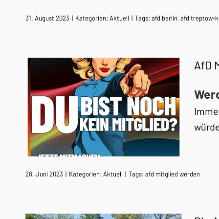
31. August 2023
|
Kategorien:
Aktuell
|
Tags:
afd berlin
,
afd treptow-
AfD 
Werd
Immer
würde
28. Juni 2023
|
Kategorien:
Aktuell
|
Tags:
afd mitglied werden