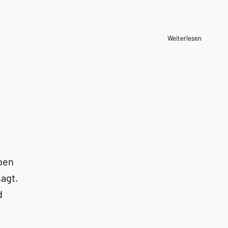
Weiterlesen
aben
sagt.
d