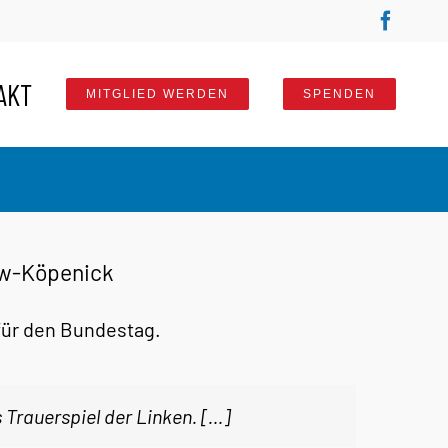
Faceb
AKT
MITGLIED WERDEN
SPENDEN
ow-Köpenick
für den Bundestag.
Trauerspiel der Linken. […]