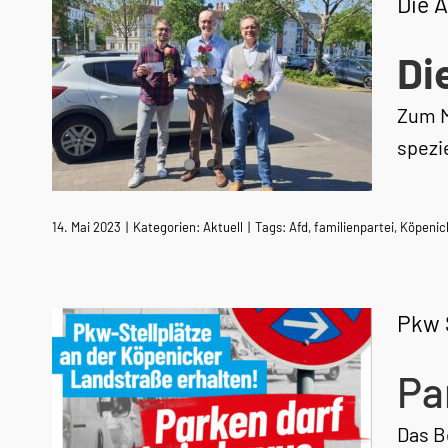
Die A
Di
Zum M
spezi
14. Mai 2023
|
Kategorien:
Aktuell
|
Tags:
Afd
,
familienpartei
,
Köpenic
Pkw 
Pa
Das B