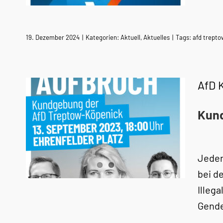
19. Dezember 2024
|
Kategorien:
Aktuell
,
Aktuelles
|
Tags:
afd trept
AfD 
Kund
Jeden
bei d
Illega
Gend