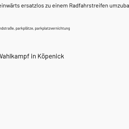
einwärts ersatzlos zu einem Radfahrstreifen umzub
ndstraße
,
parkplätze
,
parkplatzvernichtung
Wahlkampf in Köpenick