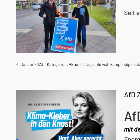
Seit 
4. Januar 2023
|
Kategorien:
Aktuell
|
Tags:
afd wahlkampf
,
Köpenick
AfD 
Af
mit d
Energ