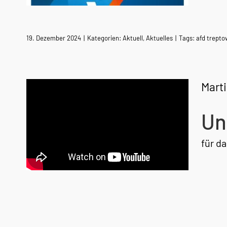
19. Dezember 2024
|
Kategorien:
Aktuell
,
Aktuelles
|
Tags:
afd trept
Marti
Un
für d