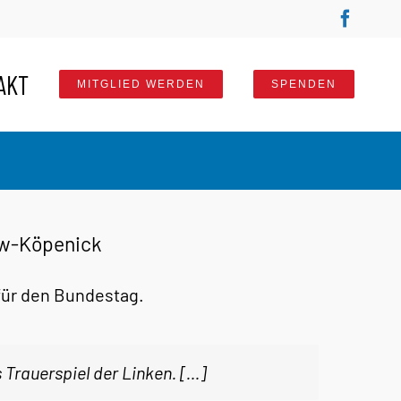
Faceb
AKT
MITGLIED WERDEN
SPENDEN
ow-Köpenick
für den Bundestag.
Trauerspiel der Linken. […]