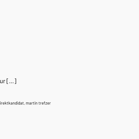
zur […]
irektkandidat
,
martin trefzer