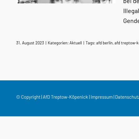
bei d
Illega
Gend
31. August 2023
|
Kategorien:
Aktuell
|
Tags:
afd berlin
,
afd treptow-
© Copyright | AfD Treptow-Köpenick |
Impressum
|
Datenschut