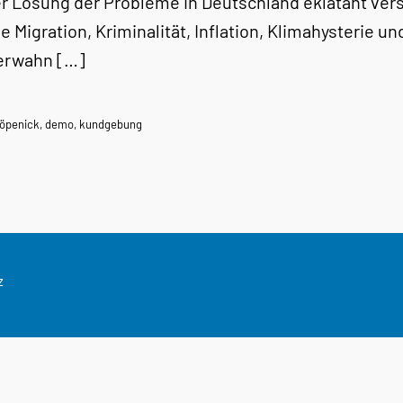
er Lösung der Probleme in Deutschland eklatant ver
le Migration, Kriminalität, Inflation, Klimahysterie un
erwahn […]
köpenick
,
demo
,
kundgebung
z