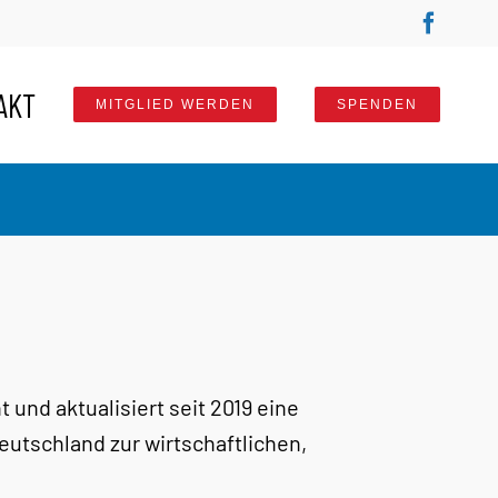
Faceb
AKT
MITGLIED WERDEN
SPENDEN
t und aktualisiert seit 2019 eine
utschland zur wirtschaftlichen,